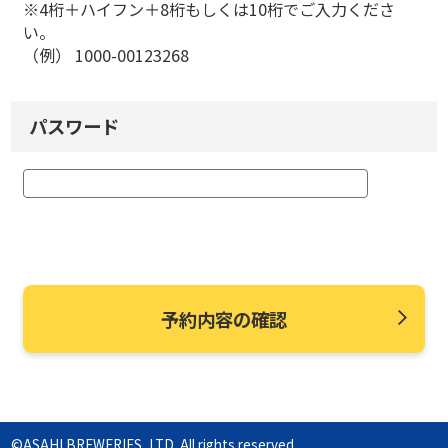
※4桁＋ハイフン＋8桁もしくは10桁でご入力くださ
い。
（例） 1000-00123268
パスワード
予約内容の確認
©ASAHI BREWERIES, LTD. All rights reserved.