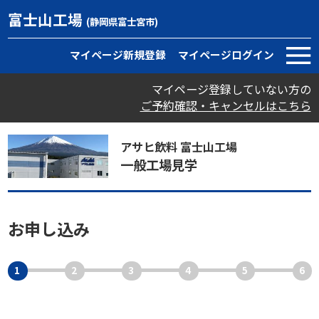
富士山工場
(静岡県富士宮市)
マイページ新規登録
マイページログイン
マイページ登録していない方の
ご予約確認・キャンセルはこちら
アサヒ飲料 富士山工場
一般工場見学
お申し込み
1
2
3
4
5
6